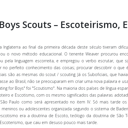
; Boys Scouts – Escoteirismo,
Inglaterra ao final da primeira década deste século tiveram dific
iou o novo método educacional. O tenente Weaver procurou encont
u pela linguagem escorreita, e empregou o verbo escrutar, que sig
rar no perfeito conhecimento das coisas; procurar descobrir o que é 
iniciais são as mesmas do scout / scouting. Já os Suboficiais, que h
sse ao Brasil, não se preocuparam em criar uma nova palavra e usa
outing for Boys" foi "Scoutismo". Na maioria dos países de língua esp
oteiro e Escotismo, com os mesmo significados das palavras adotad
 São Paulo como será apresentado no item IV. Só mais tarde os di
 meninos ou adolescentes organizada segundo o sistema de Baden-Po
cotismo era a doutrina de Escoto, teólogo da doutrina de São T
Escoterismo, que caiu em desuso pouco mais tarde.