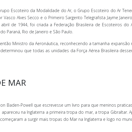
o Grupo Escoteiro da Modalidade do Ar, o Grupo Escoteiro do Ar Ten
r Vasco Alves Secco e o Primeiro Sargento Telegrafista Jayme Janei
 abril de 1944, foi criada a Federação Brasileira de Escoteiros d
do Paraná, Rio de Janeiro e São Paulo.
então Ministro da Aeronáutica, reconhecendo a tamanha expansão reg
a, determinou que todas as unidades da Força Aérea Brasileira des
DE MAR
ton Baden-Powell que escrevesse um livro para que meninos pratica
apareceu na Inglaterra a primeira tropa do mar, a tropa Gibraltar
 começaram a surgir mais tropas do Mar na Inglaterra e logo no mu