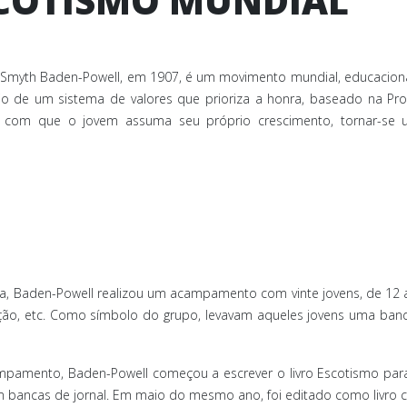
SCOTISMO MUNDIAL
yth Baden-Powell, em 1907, é um movimento mundial, educacional, v
 de um sistema de valores que prioriza a honra, baseado na Prom
r com que o jovem assuma seu próprio crescimento, tornar-se u
rra, Baden-Powell realizou um acampamento com vinte jovens, de 12 
ação, etc. Como símbolo do grupo, levavam aqueles jovens uma band
amento, Baden-Powell começou a escrever o livro Escotismo para 
em bancas de jornal. Em maio do mesmo ano, foi editado como livro c