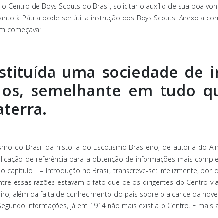
o Centro de Boys Scouts do Brasil, solicitar o auxílio de sua boa vo
anto à Pátria pode ser útil a instrução dos Boys Scouts. Anexo a 
sim começava:
instituída uma sociedade de i
os, semelhante em tudo qu
aterra.
o do Brasil da história do Escotismo Brasileiro, de autoria do Al
blicação de referência para a obtenção de informações mais comp
 capítulo II – Introdução no Brasil, transcreve-se: infelizmente, por 
 entre essas razões estavam o fato que de os dirigentes do Centro
eiro, além da falta de conhecimento do pais sobre o alcance da nove
 Segundo informações, já em 1914 não mais existia o Centro. E mais 