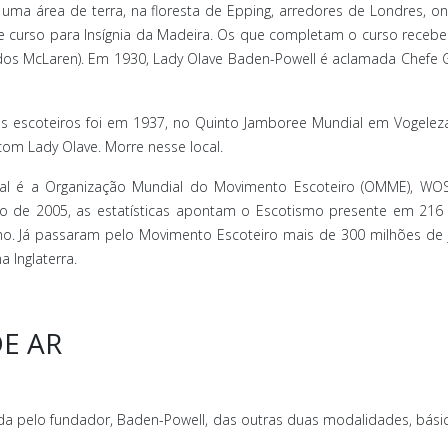
uma área de terra, na floresta de Epping, arredores de Londres, o
de curso para Insígnia da Madeira. Os que completam o curso rec
ã dos McLaren). Em 1930, Lady Olave Baden-Powell é aclamada Chefe 
os escoteiros foi em 1937, no Quinto Jamboree Mundial em Vogeleza
com Lady Olave. Morre nesse local.
cional é a Organização Mundial do Movimento Escoteiro (OMME), 
 de 2005, as estatísticas apontam o Escotismo presente em 216 pa
mo. Já passaram pelo Movimento Escoteiro mais de 300 milhões de j
 Inglaterra.
E AR
ada pelo fundador, Baden-Powell, das outras duas modalidades, bás