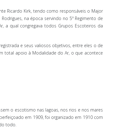
ente Ricardo Kirk, tendo como responsáveis o Major
ro Rodrigues, na época servindo no 5º Regimento de
o Ar, a qual congregava todos Grupos Escoteiros da
istrada e seus valiosos objetivos, entre eles o de
sem total apoio à Modalidade do Ar, o que acontece
ssem o escotismo nas lagoas, nos rios e nos mares
. Aperfeiçoado em 1909, foi organizado em 1910 com
ndo todo.