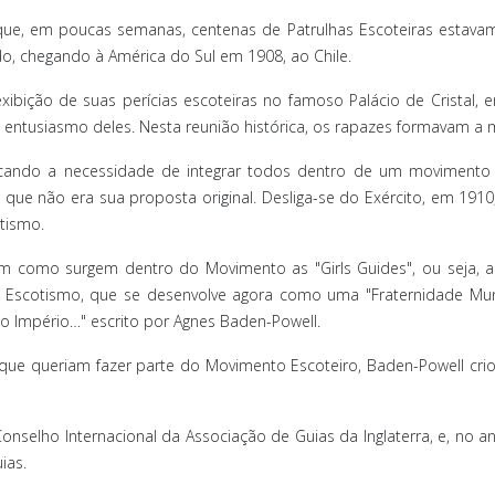
 que, em poucas semanas, centenas de Patrulhas Escoteiras estav
, chegando à América do Sul em 1908, ao Chile.
xibição de suas perícias escoteiras no famoso Palácio de Cristal,
entusiasmo deles. Nesta reunião histórica, os rapazes formavam a m
icando a necessidade de integrar todos dentro de um movimento
que não era sua proposta original. Desliga-se do Exército, em 191
tismo.
 como surgem dentro do Movimento as "Girls Guides", ou seja, as 
o Escotismo, que se desenvolve agora como uma "Fraternidade Mun
 Império…" escrito por Agnes Baden-Powell.
que queriam fazer parte do Movimento Escoteiro, Baden-Powell crio
onselho Internacional da Associação de Guias da Inglaterra, e, no a
ias.