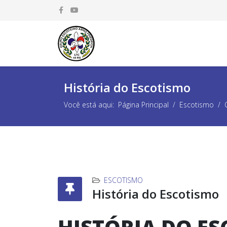
História do Escotismo
Você está aqui:
Página Principal
Escotismo
ESCOTISMO
História do Escotismo