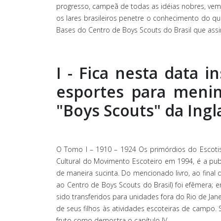
progresso, campeã de todas as idéias nobres, vem 
os lares brasileiros penetre o conhecimento do qu
Bases do Centro de Boys Scouts do Brasil que as
I - Fica nesta data 
esportes para menin
"Boys Scouts" da Ingl
O Tomo I – 1910 – 1924 Os primórdios do Escotism
Cultural do Movimento Escoteiro em 1994, é a pu
de maneira sucinta. Do mencionado livro, ao final do
ao Centro de Boys Scouts do Brasil) foi efêmera;
sido transferidos para unidades fora do Rio de Jan
de seus filhos às atividades escoteiras de campo.
fruto como demostra o capítulo IV.