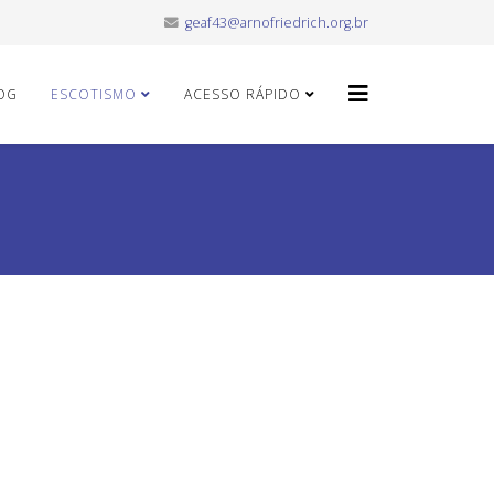
geaf43@arnofriedrich.org.br
OG
ESCOTISMO
ACESSO RÁPIDO