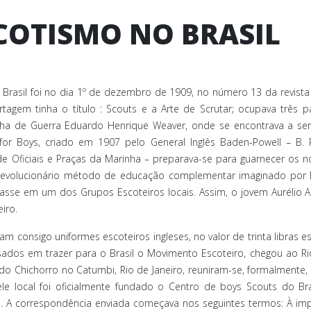
COTISMO NO BRASIL
Brasil foi no dia 1º de dezembro de 1909, no número 13 da revista Il
rtagem tinha o título : Scouts e a Arte de Scrutar; ocupava três p
nha de Guerra Eduardo Henrique Weaver, onde se encontrava a serv
for Boys, criado em 1907 pelo General Inglês Baden-Powell – B.
de Oficiais e Praças da Marinha – preparava-se para guarnecer os n
evolucionário método de educação complementar imaginado por B-P
asse em um dos Grupos Escoteiros locais. Assim, o jovem Aurélio A
iro.
am consigo uniformes escoteiros ingleses, no valor de trinta libras 
sados em trazer para o Brasil o Movimento Escoteiro, chegou ao Ri
 Chichorro no Catumbi, Rio de Janeiro, reuniram-se, formalmente
e local foi oficialmente fundado o Centro de boys Scouts do Bras
. A correspondência enviada começava nos seguintes termos: À impr