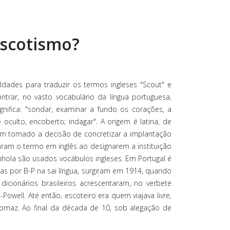
 Escotismo?
uldades para traduzir os termos ingleses "Scout" e
rar, no vasto vocabulário da língua portuguesa,
nifica: "sondar, examinar a fundo os corações, a
oculto, encoberto; indagar". A origem é latina, de
aviam tomado a decisão de concretizar a implantação
ram o termo em inglês ao designarem a instituição
anhola são usados vocábulos ingleses. Em Portugal é
as por B-P na sai língua, surgiram em 1914, quando
cionários brasileiros acrescentaram, no verbete
well. Até então, escoteiro era quem viajava livre,
omaz. Ao final da década de 10, sob alegação de