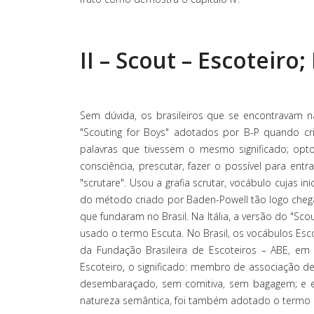
II – Scout – Escoteiro
Sem dúvida, os brasileiros que se encontravam na 
"Scouting for Boys" adotados por B-P quando cr
palavras que tivessem o mesmo significado; opto
consciência, prescutar, fazer o possível para ent
"scrutare". Usou a grafia scrutar, vocábulo cujas 
do método criado por Baden-Powell tão logo chega
que fundaram no Brasil. Na Itália, a versão do "Sc
usado o termo Escuta. No Brasil, os vocábulos Esc
da Fundação Brasileira de Escoteiros – ABE, em
Escoteiro, o significado: membro de associação de
desembaraçado, sem comitiva, sem bagagem; e es
natureza semântica, foi também adotado o termo 