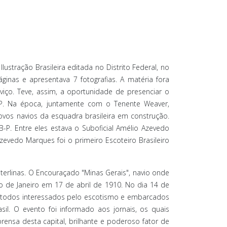
ustração Brasileira editada no Distrito Federal, no
áginas e apresentava 7 fotografias. A matéria fora
iço. Teve, assim, a oportunidade de presenciar o
 P. Na época, juntamente com o Tenente Weaver,
ovos navios da esquadra brasileira em construção.
. Entre eles estava o Suboficial Amélio Azevedo
zevedo Marques foi o primeiro Escoteiro Brasileiro
esterlinas. O Encouraçado "Minas Gerais", navio onde
o de Janeiro em 17 de abril de 1910. No dia 14 de
, todos interessados pelo escotismo e embarcados
il. O evento foi informado aos jornais, os quais
ensa desta capital, brilhante e poderoso fator de