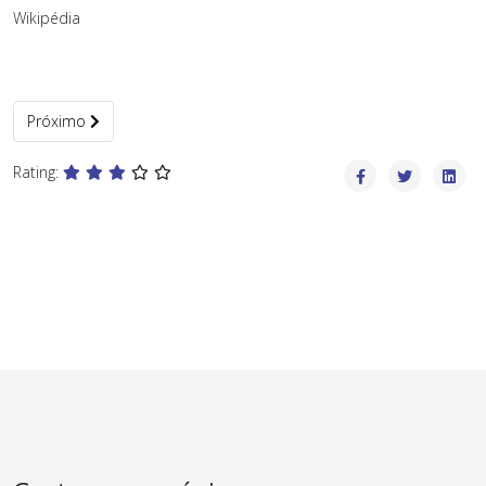
Wikipédia
Próximo artigo: Presidentes
Próximo
Rating: