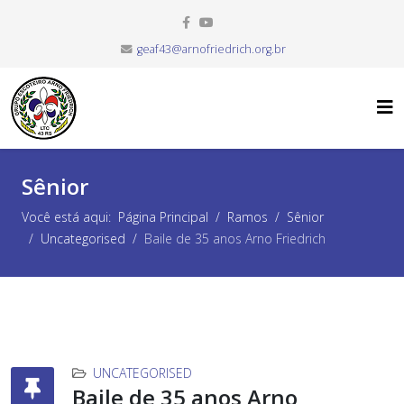
geaf43@arnofriedrich.org.br
Sênior
Você está aqui:
Página Principal
Ramos
Sênior
Uncategorised
Baile de 35 anos Arno Friedrich
UNCATEGORISED
Baile de 35 anos Arno