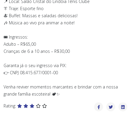
📍 Local: Salão Cristal do Lindóia Tênis Clube
👔 Traje: Esporte fino
🍝 Buffet: Massas e saladas deliciosas!
🎶 Música ao vivo pra animar a noite!
🎟️ Ingressos:
Adulto – R$65,00
Crianças de 6 a 10 anos – R$30,00
Garanta já o seu ingresso via PIX:
👉 CNPJ 08.415.677/0001-00
Venha reviver momentos marcantes e brindar com a nossa
grande família escoteira! 🏕️✨
Rating: